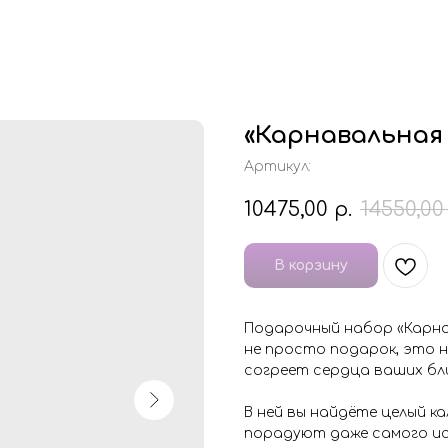
«Карнавальная 
Артикул:
10475,00
р.
14550,00
В корзину
Подарочный набор «Карна
не просто подарок, это 
согреет сердца ваших бли
В ней вы найдёте целый к
порадуют даже самого ис