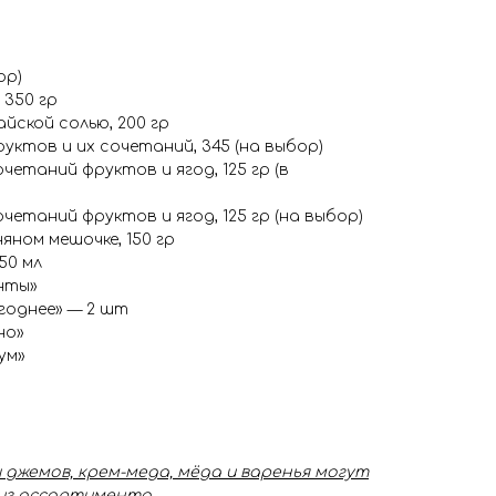
ор)
 350 гр
айской солью, 200 гр
уктов и их сочетаний, 345 (на выбор)
четаний фруктов и ягод, 125 гр (в
четаний фруктов и ягод, 125 гр (на выбор)
яном мешочке, 150 гр
50 мл
нты»
годнее» — 2 шт
но»
ум»
 джемов, крем-меда, мёда и варенья могут
из ассортимента.