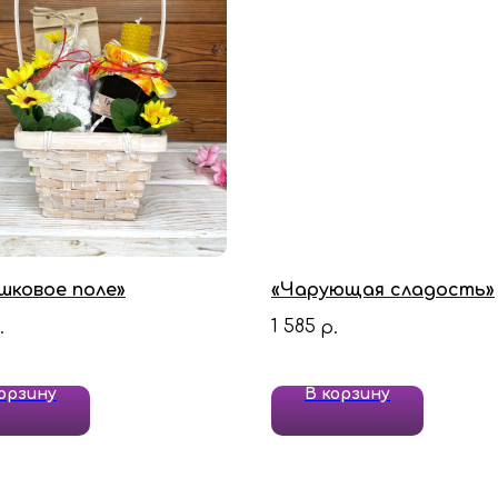
шковое поле»
«Чарующая сладость»
1 585
.
р.
орзину
В корзину