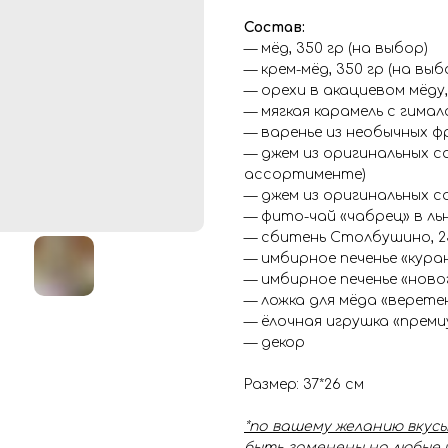
Состав:
— мёд, 350 гр (на выбор)
— крем-мёд, 350 гр (на выб
— орехи в акациевом мёду,
— мягкая карамель с гимал
— варенье из необычных фр
— джем из оригинальных со
ассортименте)
— джем из оригинальных со
— фито-чай «чабрец» в льн
— сбитень Столбушино, 2
— имбирное печенье «кура
— имбирное печенье «ново
— ложка для мёда «верете
— ёлочная игрушка «преми
— декор
Размер: 37*26 см
*по вашему желанию вкусы
быть заменены на любые 