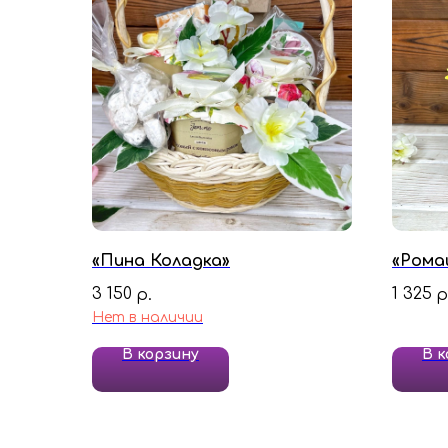
«Пина Коладка»
«Рома
3 150
1 325
р.
р
Нет в наличии
В корзину
В к