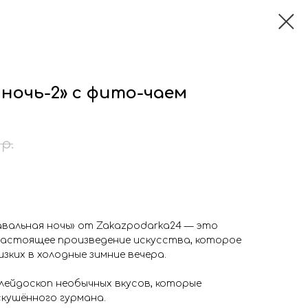
ночь-2» с фито-чаем
р.
вальная ночь» от Zakazpodarka24 — это
настоящее произведение искусства, которое
зких в холодные зимние вечера.
алейдоскоп необычных вкусов, которые
кушённого гурмана.