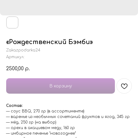
«Рождественский Бэмби»
Zakazpodarka24
Артикул:
2500,00
р.
В корзину
Состав:
— соус BBQ, 270 гр (в ассортименте)
— варенье из необычных сочетаний фруктов и ягод, 345 гр
— мёд, 250 гр (на выбор)
— орехи в акациевом меду, 160 гр
— имбирное печенье "новогоднее"