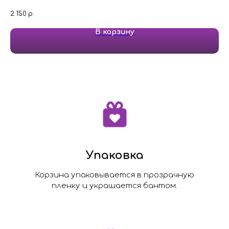
2 150
р.
1 5
В корзину
Упаковка
Корзина упаковывается в прозрачную
пленку и украшается бантом.