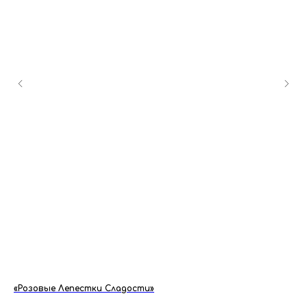
«Розовые Лепестки Сладости»
«Р