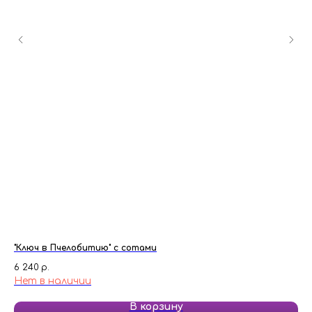
"Ключ в Пчелобитию" с сотами
«Л
6 240
р.
3 
Нет в наличии
В корзину