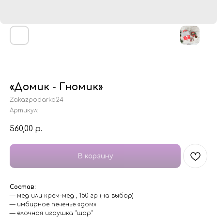
«Домик - Гномик»
Zakazpodarka24
Артикул:
560,00
р.
В корзину
Состав:
— мёд или крем-мёд , 150 гр (на выбор)
— имбирное печенье «дом»
— елочная игрушка "шар"