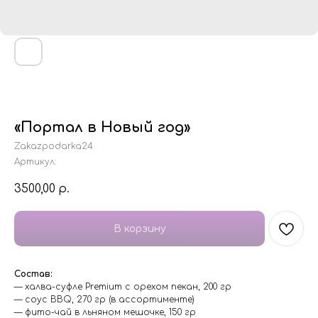
«Портал в Новый год»
Zakazpodarka24
Артикул:
3500,00
р.
В корзину
Состав:
— халва-суфле Premium с орехом пекан, 200 гр
— соус BBQ, 270 гр (в ассортименте)
— фито-чай в льняном мешочке, 150 гр