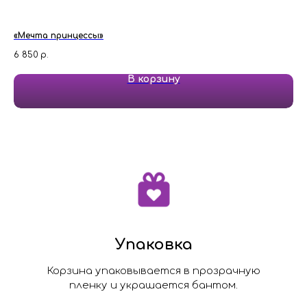
«Мечта принцессы»
"Го
6 850
р.
6 
В корзину
Упаковка
Корзина упаковывается в прозрачную
пленку и украшается бантом.