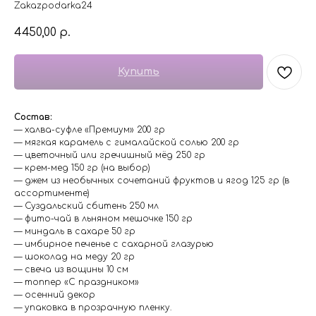
Zakazpodarka24
4450,00
р.
Купить
Состав:
— халва-суфле «Премиум» 200 гр
— мягкая карамель с гималайской солью 200 гр
— цветочный или гречишный мёд 250 гр
— крем-мед 150 гр (на выбор)
— джем из необычных сочетаний фруктов и ягод 125 гр (в
ассортименте)
— Суздальский сбитень 250 мл
— фито-чай в льняном мешочке 150 гр
— миндаль в сахаре 50 гр
— имбирное печенье с сахарной глазурью
— шоколад на меду 20 гр
— свеча из вощины 10 см
— топпер «С праздником»
— осенний декор
— упаковка в прозрачную пленку.