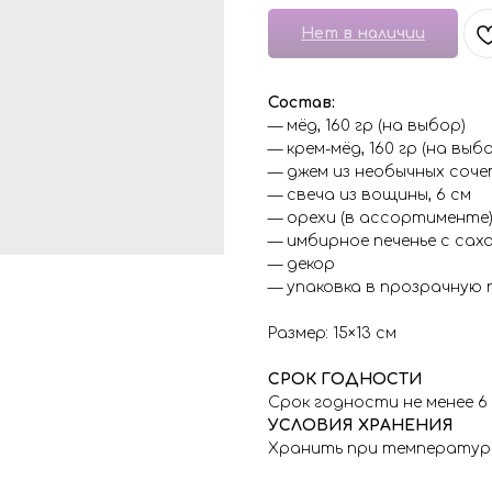
Нет в наличии
Состав:
— мёд, 160 гр (на выбор)
— крем-мёд, 160 гр (на выб
— джем из необычных сочет
— свеча из вощины, 6 см
— орехи (в ассортименте),
— имбирное печенье с сах
— декор
— упаковка в прозрачную 
Размер: 15×13 см
СРОК ГОДНОСТИ
Срок годности не менее 6
УСЛОВИЯ ХРАНЕНИЯ
Хранить при температуре