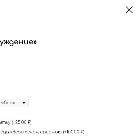
буждение»
ку (+25.00 ₽)
да «Веретено», среднюю (+100.00 ₽)