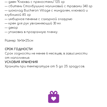
— джем "Клюква с пряностями" 125 гр
— сбитень Столбушино малиновый с травами 340 гр
— шоколад Bucheron Village с миндалем, клюквой и
клубникой 85 гр
— имбирное печенье с сахарной глазурью
— крем для рук увлажняющий 30 мл
— декор
— упаковка в прозрачную пленку.
Размер: 16×16×25см
СРОК ГОДНОСТИ
Срок годности не менее 6 месяцев, в зависимости
от наполнения.
УСЛОВИЯ ХРАНЕНИЯ
Хранить при температуре от 5 до 25 градусов.