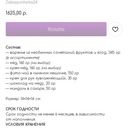
Zakazpodarka24
1625,00
р.
Купить
Состав:
— варенье из необычных сочетаний фруктов и ягод, 345 гр
(в ассортименте)
— мёд, 160 гр
(на выбор)
— крем-мёд, 160 гр
(на выбор)
— фито-чай в льняном мешочке, 150 гр
— крем для рук «увлажняющий», 30 гр
— шоколад на меду, 20 гр
— миндаль в сахаре, 50 гр
Размер: 14×14×14 см
СРОК ГОДНОСТИ
Срок годности не менее 6 месяцев, в зависимости
от наполнения.
УСЛОВИЯ ХРАНЕНИЯ