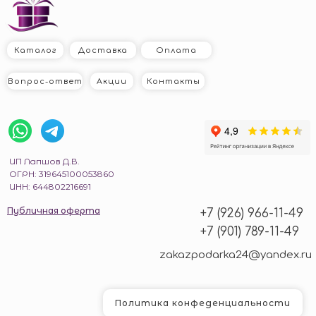
Каталог
Доставка
Оплата
Вопрос-ответ
Акции
Контакты
ИП Лапшов Д.В.
© zakazpodarka24, 2019 - 2026
ОГРН: 319645100053860
ИНН: 644802216691
Сайт
Публичная оферта
Главная
Каталог
Корзина
Избраное
Войти
+7 (926) 966-11-49
создан:
+7 (901) 789-11-49
zakazpodarka24@yandex.ru
Политика конфеденциальности